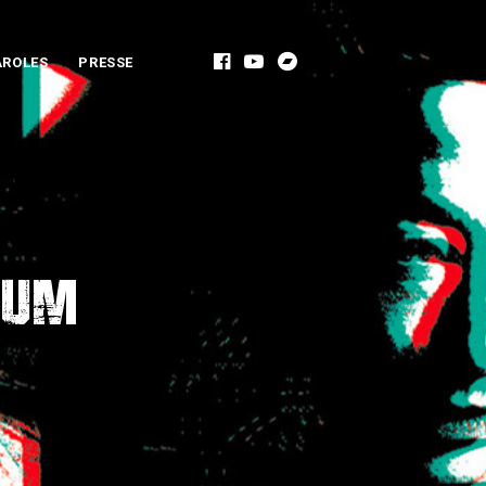
AROLES
PRESSE
bum